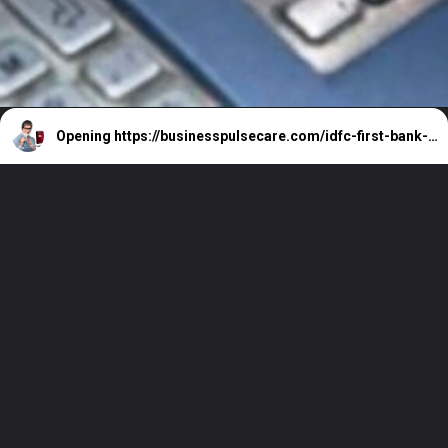
Opening
https://businesspulsecare.com/idfc-first-bank-credit-card/