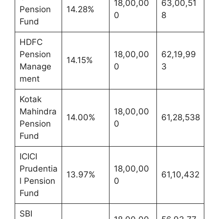
18,00,00
63,00,51
Pension
14.28%
0
8
Fund
HDFC
Pension
18,00,00
62,19,99
14.15%
Manage
0
3
ment
Kotak
Mahindra
18,00,00
14.00%
61,28,538
Pension
0
Fund
ICICI
Prudentia
18,00,00
13.97%
61,10,432
l Pension
0
Fund
SBI