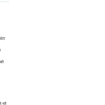
घंटा
ा
 को
 भरे