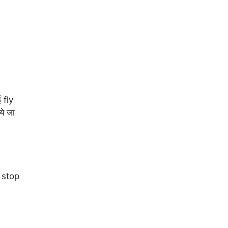
ई fly
ये जा
e stop