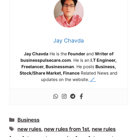
Jay Chavda
Jay Chavda
He is the
Founder
and
Writer of
businesspulsecare.com
. He is an
I.T Engineer,
Freelancer, Businessman
. He posts
Business,
Stock/Share Market, Finance
Related News and
updates on the website.
🔗
Categories
Business
Tags
new rules
,
new rules from 1st
,
new rules