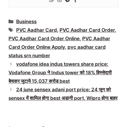
Categories
Business
Tags
PVC Aadhar Card
,
PVC Aadhar Card Order
,
PVC Aadhar Card Order Online
,
PVC Aadhar
Card Order Online Apply
,
pvc aadhar card
status srn number
vodafone idea indus towers share price:
Vodafone Group ने Indus tower को 18% हिस्सेदारी
बेचकर जुटाये 15,037 करोड़ best
24 june sensex adani port price: 24 जून को
sensex में शामिल होगा best अडानी port, Wipro होगा बाहर