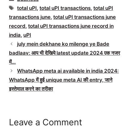
Tags
total uPI
,
total uPI transactions
,
total uPI
transactions june
,
total uPI transactions june
record
,
total uPI transactions june record in
india
,
uPI
july mein dekhane ko milenge ye Bade
badlaav: आप भी देखिये latest update 2024 एक नजर
में…
WhatsApp meta ai available in india 2024:
WhatsApp में हुई unique meta AI की entry, जाने
इस्तेमाल करने का तरीका
Leave a Comment