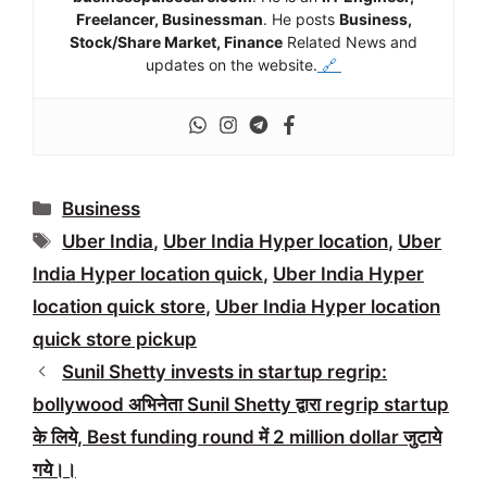
Freelancer, Businessman
. He posts
Business,
Stock/Share Market, Finance
Related News and
updates on the website.
🔗
Categories
Business
Tags
Uber India
,
Uber India Hyper location
,
Uber
India Hyper location quick
,
Uber India Hyper
location quick store
,
Uber India Hyper location
quick store pickup
Sunil Shetty invests in startup regrip:
bollywood अभिनेता Sunil Shetty द्वारा regrip startup
के लिये, Best funding round में 2 million dollar जुटाये
गये।।