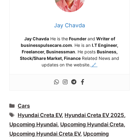
Jay Chavda
Jay Chavda
He is the
Founder
and
Writer of
businesspulsecare.com
. He is an
I.T Engineer,
Freelancer, Businessman
. He posts
Business,
Stock/Share Market, Finance
Related News and
updates on the website.
🔗
Categories
Cars
Tags
Hyundai Creta EV
,
Hyundai Creta EV 2025
,
Upcoming Hyundai
,
Upcoming Hyundai Creta
,
Upcoming Hyundai Creta EV
,
Upcoming