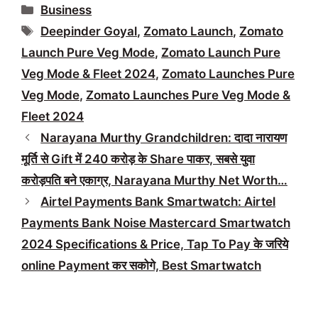
Categories
Business
Tags
Deepinder Goyal
,
Zomato Launch
,
Zomato
Launch Pure Veg Mode
,
Zomato Launch Pure
Veg Mode & Fleet 2024
,
Zomato Launches Pure
Veg Mode
,
Zomato Launches Pure Veg Mode &
Fleet 2024
Narayana Murthy Grandchildren: दादा नारायण
मूर्ति से Gift में 240 करोड़ के Share पाकर, सबसे युवा
करोड़पति बने एकाग्र, Narayana Murthy Net Worth…
Airtel Payments Bank Smartwatch: Airtel
Payments Bank Noise Mastercard Smartwatch
2024 Specifications & Price, Tap To Pay के जरिये
online Payment कर सकोगे, Best Smartwatch