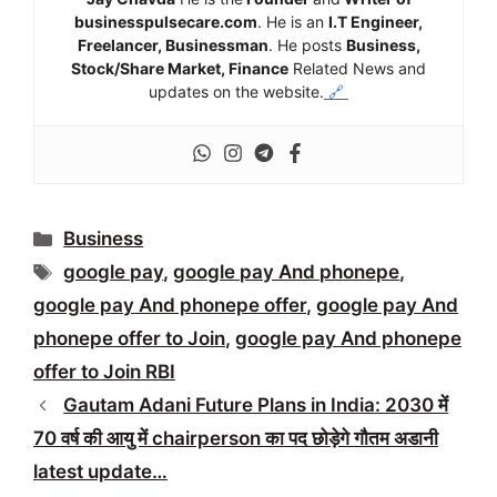
businesspulsecare.com
. He is an
I.T Engineer,
Freelancer, Businessman
. He posts
Business,
Stock/Share Market, Finance
Related News and
updates on the website.
🔗
Categories
Business
Tags
google pay
,
google pay And phonepe
,
google pay And phonepe offer
,
google pay And
phonepe offer to Join
,
google pay And phonepe
offer to Join RBI
Gautam Adani Future Plans in India: 2030 में
70 वर्ष की आयु में chairperson का पद छोड़ेगे गौतम अडानी
latest update…