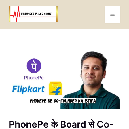
Skip
to
Menu
content
PhonePe के Board से Co-