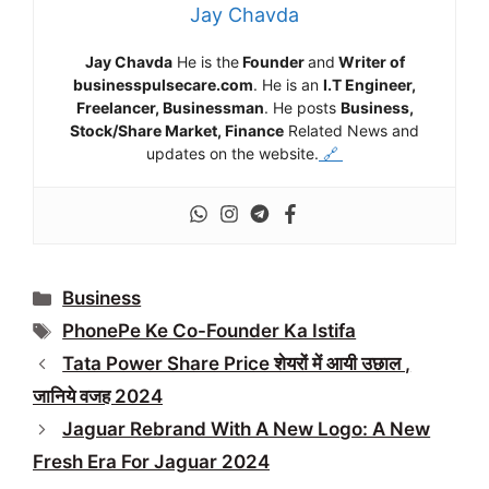
Jay Chavda
Jay Chavda
He is the
Founder
and
Writer of
businesspulsecare.com
. He is an
I.T Engineer,
Freelancer, Businessman
. He posts
Business,
Stock/Share Market, Finance
Related News and
updates on the website.
🔗
Categories
Business
Tags
PhonePe Ke Co-Founder Ka Istifa
Tata Power Share Price शेयरों में आयी उछाल ,
जानिये वजह 2024
Jaguar Rebrand With A New Logo: A New
Fresh Era For Jaguar 2024